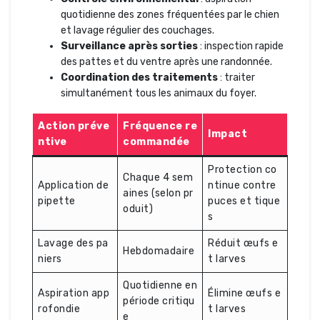
quotidienne des zones fréquentées par le chien
et lavage régulier des couchages.
Surveillance après sorties
: inspection rapide
des pattes et du ventre après une randonnée.
Coordination des traitements
: traiter
simultanément tous les animaux du foyer.
Action préve
Fréquence re
Impact
ntive
commandée
Protection co
Chaque 4 sem
Application de
ntinue contre
aines (selon pr
pipette
puces et tique
oduit)
s
Lavage des pa
Réduit œufs e
Hebdomadaire
niers
t larves
Quotidienne en
Aspiration app
Élimine œufs e
période critiqu
rofondie
t larves
e