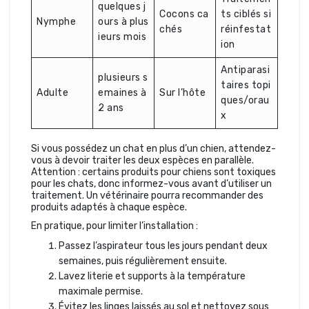
quelques j
Cocons ca
ts ciblés si
Nymphe
ours à plus
chés
réinfestat
ieurs mois
ion
Antiparasi
plusieurs s
taires topi
Adulte
emaines à
Sur l’hôte
ques/orau
2 ans
x
Si vous possédez un chat en plus d’un chien, attendez-
vous à devoir traiter les deux espèces en parallèle.
Attention : certains produits pour chiens sont toxiques
pour les chats, donc informez-vous avant d’utiliser un
traitement. Un vétérinaire pourra recommander des
produits adaptés à chaque espèce.
En pratique, pour limiter l’installation :
Passez l’aspirateur tous les jours pendant deux
semaines, puis régulièrement ensuite.
Lavez literie et supports à la température
maximale permise.
Évitez les linges laissés au sol et nettoyez sous