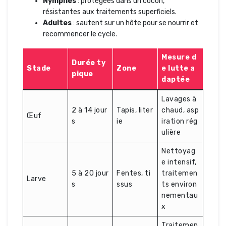
Nymphes
: protégées dans un cocon,
résistantes aux traitements superficiels.
Adultes
: sautent sur un hôte pour se nourrir et
recommencer le cycle.
Mesure d
Durée ty
Stade
Zone
e lutte a
pique
daptée
Lavages à
2 à 14 jour
Tapis, liter
chaud, asp
Œuf
s
ie
iration rég
ulière
Nettoyag
e intensif,
5 à 20 jour
Fentes, ti
traitemen
Larve
s
ssus
ts environ
nementau
x
Traitemen