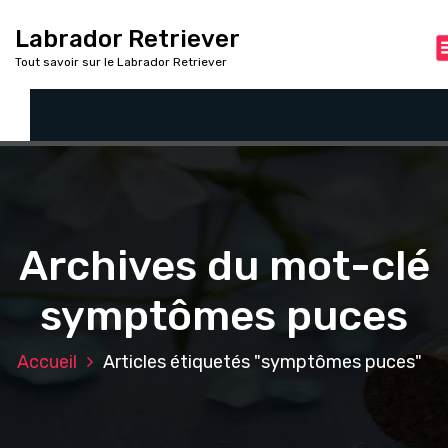
A
l
Labrador Retriever
l
Tout savoir sur le Labrador Retriever
e
r
a
u
c
o
n
t
Archives du mot-clé
e
n
u
symptômes puces
Accueil
Articles étiquetés "symptômes puces"