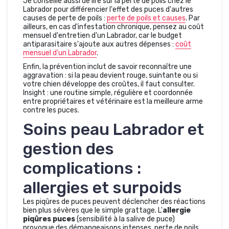
Je conseille aussi de lire sur la perte de poils chez le
Labrador pour différencier l'effet des puces d'autres
causes de perte de poils :
perte de poils et causes
. Par
ailleurs, en cas d'infestation chronique, pensez au coût
mensuel d'entretien d'un Labrador, car le budget
antiparasitaire s'ajoute aux autres dépenses :
coût
mensuel d'un Labrador
.
Enfin, la prévention inclut de savoir reconnaître une
aggravation : si la peau devient rouge, suintante ou si
votre chien développe des croûtes, il faut consulter.
Insight : une routine simple, régulière et coordonnée
entre propriétaires et vétérinaire est la meilleure arme
contre les puces.
Soins peau Labrador et
gestion des
complications :
allergies et surpoids
Les piqûres de puces peuvent déclencher des réactions
bien plus sévères que le simple grattage. L'
allergie
piqûres puces
(sensibilité à la salive de puce)
provoque des démangeaisons intenses, perte de poils