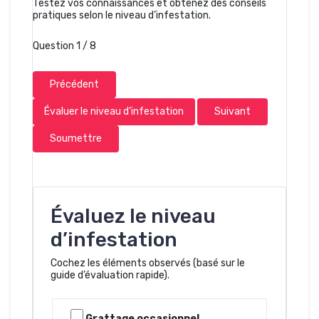
Testez vos connaissances et obtenez des conseils
pratiques selon le niveau d’infestation.
Question 1 / 8
Précédent
Évaluer le niveau d’infestation
Suivant
Soumettre
Évaluez le niveau
d’infestation
Cochez les éléments observés (basé sur le
guide d’évaluation rapide).
Checklist d’infestation
Grattage occasionnel