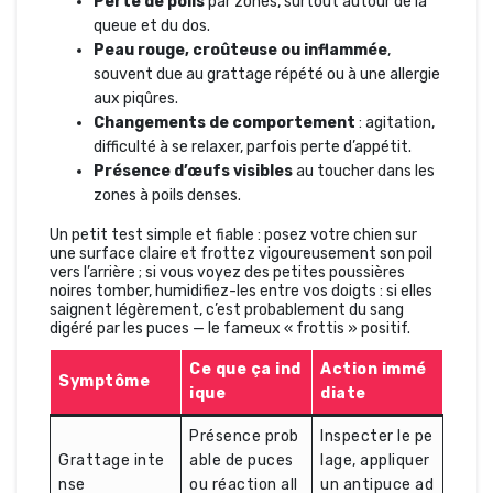
Perte de poils
par zones, surtout autour de la
queue et du dos.
Peau rouge, croûteuse ou inflammée
,
souvent due au grattage répété ou à une allergie
aux piqûres.
Changements de comportement
: agitation,
difficulté à se relaxer, parfois perte d’appétit.
Présence d’œufs visibles
au toucher dans les
zones à poils denses.
Un petit test simple et fiable : posez votre chien sur
une surface claire et frottez vigoureusement son poil
vers l’arrière ; si vous voyez des petites poussières
noires tomber, humidifiez-les entre vos doigts : si elles
saignent légèrement, c’est probablement du sang
digéré par les puces — le fameux « frottis » positif.
Ce que ça ind
Action immé
Symptôme
ique
diate
Présence prob
Inspecter le pe
Grattage inte
able de puces
lage, appliquer
nse
ou réaction all
un antipuce ad