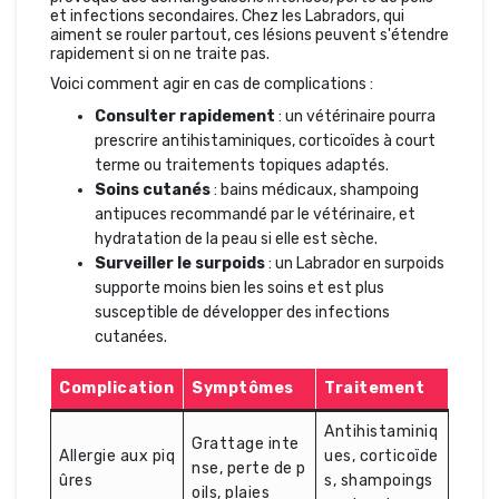
et infections secondaires. Chez les Labradors, qui
aiment se rouler partout, ces lésions peuvent s'étendre
rapidement si on ne traite pas.
Voici comment agir en cas de complications :
Consulter rapidement
: un vétérinaire pourra
prescrire antihistaminiques, corticoïdes à court
terme ou traitements topiques adaptés.
Soins cutanés
: bains médicaux, shampoing
antipuces recommandé par le vétérinaire, et
hydratation de la peau si elle est sèche.
Surveiller le surpoids
: un Labrador en surpoids
supporte moins bien les soins et est plus
susceptible de développer des infections
cutanées.
Complication
Symptômes
Traitement
Antihistaminiq
Grattage inte
Allergie aux piq
ues, corticoïde
nse, perte de p
ûres
s, shampoings
oils, plaies