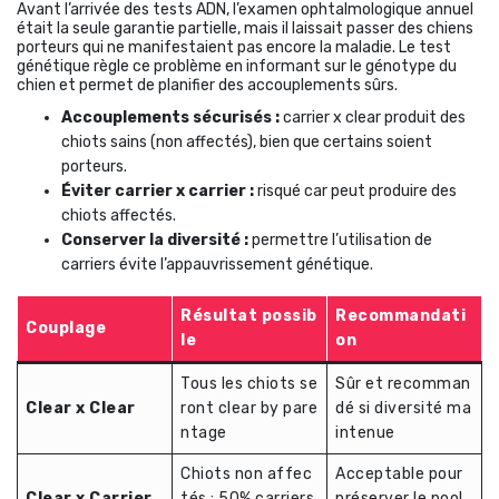
Avant l’arrivée des tests ADN, l’examen ophtalmologique annuel
était la seule garantie partielle, mais il laissait passer des chiens
porteurs qui ne manifestaient pas encore la maladie. Le test
génétique règle ce problème en informant sur le génotype du
chien et permet de planifier des accouplements sûrs.
Accouplements sécurisés :
carrier x clear produit des
chiots sains (non affectés), bien que certains soient
porteurs.
Éviter carrier x carrier :
risqué car peut produire des
chiots affectés.
Conserver la diversité :
permettre l’utilisation de
carriers évite l’appauvrissement génétique.
Résultat possib
Recommandati
Couplage
le
on
Tous les chiots se
Sûr et recomman
Clear x Clear
ront clear by pare
dé si diversité ma
ntage
intenue
Chiots non affec
Acceptable pour
Clear x Carrier
tés ; 50% carriers
préserver le pool