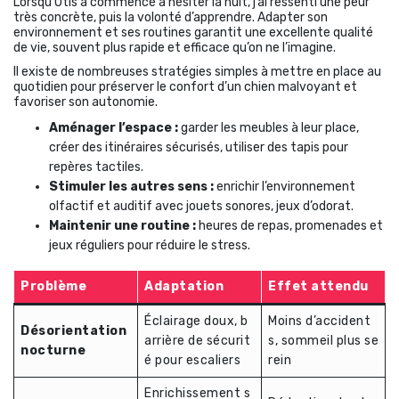
Lorsqu’Otis a commencé à hésiter la nuit, j’ai ressenti une peur
très concrète, puis la volonté d’apprendre. Adapter son
environnement et ses routines garantit une excellente qualité
de vie, souvent plus rapide et efficace qu’on ne l’imagine.
Il existe de nombreuses stratégies simples à mettre en place au
quotidien pour préserver le confort d’un chien malvoyant et
favoriser son autonomie.
Aménager l’espace :
garder les meubles à leur place,
créer des itinéraires sécurisés, utiliser des tapis pour
repères tactiles.
Stimuler les autres sens :
enrichir l’environnement
olfactif et auditif avec jouets sonores, jeux d’odorat.
Maintenir une routine :
heures de repas, promenades et
jeux réguliers pour réduire le stress.
Problème
Adaptation
Effet attendu
Éclairage doux, b
Moins d’accident
Désorientation
arrière de sécurit
s, sommeil plus se
nocturne
é pour escaliers
rein
Enrichissement s