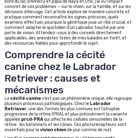
bord du lac d’Annecy et papa de Naya et Otis, j’ai vu l’impact
concret de ces problèmes — sur le chien, sur la famille, et sur les
décisions d’élevage. Cet article explore de manière concrète et
pratique comment reconnaître les signes précoces, quels
examens effectuer, pourquoi la génétique joue un rôle crucial, et
comment adapter le quotidien d’un Labrador touché par une
perte de vision. Attendez-vous à des conseils directement
applicables, des anecdotes tirées de mes balades en forêt, et
des ressources fiables pour approfondir le sujet.
Comprendre la cécité
canine chez le Labrador
Retriever : causes et
mécanismes
La
cécité canine
n’est pas un phénomène unique, elle regroupe
plusieurs processus pathologiques. Chez le
Labrador
Retriever
, une des formes les plus connues est l’atrophie
progressive de la rétine (PRA), et plus précisément la variante
appelée
prcd-PRA
qui affecte les cellules sensorielles de la
rétine : les bâtonnets et les cônes. Ces photorécepteurs sont
essentiels pour la
vision chien
de jour comme de nuit.