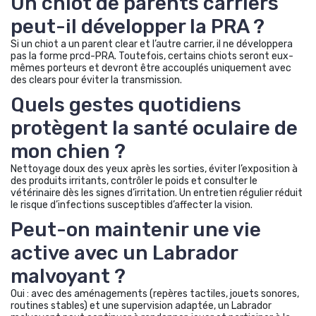
Un chiot de parents carriers
Signes d’alerte
peut-il développer la PRA ?
Surveillez baisse d’appétit, heurt
d’objets, clignements excessifs,
Si un chiot a un parent clear et l’autre carrier, il ne développera
pupilles anormales.
pas la forme prcd-PRA. Toutefois, certains chiots seront eux-
mêmes porteurs et devront être accouplés uniquement avec
des clears pour éviter la transmission.
Enregistrer
Réinitialiser
Quels gestes quotidiens
protègent la santé oculaire de
Risque de cécité et
mon chien ?
âge
Nettoyage doux des yeux après les sorties, éviter l’exposition à
Ajustez l’âge pour visualiser l’évolution du
des produits irritants, contrôler le poids et consulter le
risque (estimation illustrative).
vétérinaire dès les signes d’irritation. Un entretien régulier réduit
le risque d’infections susceptibles d’affecter la vision.
Peut-on maintenir une vie
4 ans
active avec un Labrador
malvoyant ?
Oui : avec des aménagements (repères tactiles, jouets sonores,
routines stables) et une supervision adaptée, un Labrador