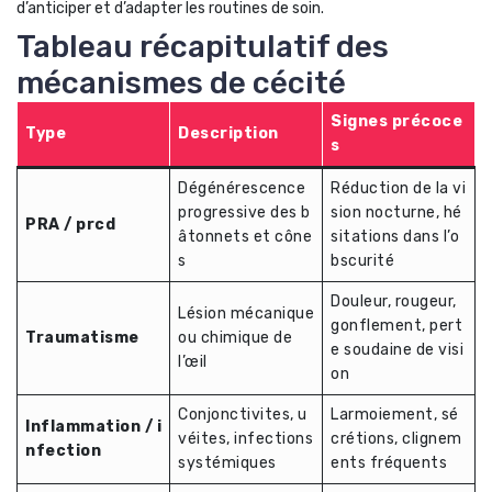
d’anticiper et d’adapter les routines de soin.
Tableau récapitulatif des
mécanismes de cécité
Signes précoce
Type
Description
s
Dégénérescence
Réduction de la vi
progressive des b
sion nocturne, hé
PRA / prcd
âtonnets et cône
sitations dans l’o
s
bscurité
Douleur, rougeur,
Lésion mécanique
gonflement, pert
Traumatisme
ou chimique de
e soudaine de visi
l’œil
on
Conjonctivites, u
Larmoiement, sé
Inflammation / i
véites, infections
crétions, clignem
nfection
systémiques
ents fréquents