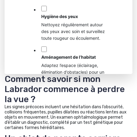
Hygiène des yeux
Nettoyez régulièrement autour
des yeux avec soin et surveillez
toute rougeur ou écoulement.
Aménagement de l’habitat
Adaptez l’espace (éclairage,
élimination d’obstacles) pour un
Comment savoir si mon
chien à vision réduite.
Labrador commence à perdre
la vue ?
Alimentation équilibrée
Offrez une alimentation riche en
Les signes précoces incluent une hésitation dans l’obscurité,
collisions fréquentes, pupilles dilatées ou réactions lentes aux
antioxydants et nutriments
objets en mouvement. Un examen ophtalmologique permet
favorables à la santé de l’œil.
d’établir un diagnostic, complété par un test génétique pour
certaines formes héréditaires.