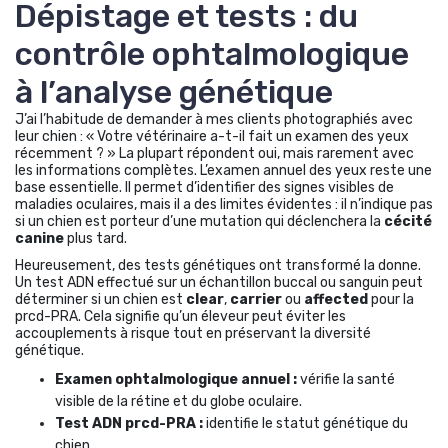
Dépistage et tests : du
contrôle ophtalmologique
à l’analyse génétique
J’ai l’habitude de demander à mes clients photographiés avec
leur chien : « Votre vétérinaire a-t-il fait un examen des yeux
récemment ? » La plupart répondent oui, mais rarement avec
les informations complètes. L’examen annuel des yeux reste une
base essentielle. Il permet d’identifier des signes visibles de
maladies oculaires, mais il a des limites évidentes : il n’indique pas
si un chien est porteur d’une mutation qui déclenchera la
cécité
canine
plus tard.
Heureusement, des tests génétiques ont transformé la donne.
Un test ADN effectué sur un échantillon buccal ou sanguin peut
déterminer si un chien est
clear
,
carrier
ou
affected
pour la
prcd-PRA. Cela signifie qu’un éleveur peut éviter les
accouplements à risque tout en préservant la diversité
génétique.
Examen ophtalmologique annuel :
vérifie la santé
visible de la rétine et du globe oculaire.
Test ADN prcd-PRA :
identifie le statut génétique du
chien.