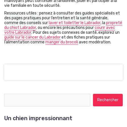
malvoyant peut continuer à randonner, jouer et participer à la
Risque estimé :
19%
vie familiale en toute sécurité.
Ressources utiles : pensez à consulter des guides spécialisés et
des pages pratiques pour l’entretien et la santé générale,
Calendrier
comme des conseils sur
laver et toiletter le Labrador
, la
propreté
du chiot Labrador
, ou encore les précautions pour
courir avec
recommandé
votre Labrador
. Pour des sujets connexes de santé, explorez un
d’examens
guide sur le cancer du Labrador
et des fiches pratiques sur
l’alimentation comme
manger du brocoli
avec modération.
Chiot
Adulte
Senior
Chiot :
Contrôle dès les premières
semaines, dépistage génétique si porteur
suspecté.
Quiz rapide : Signes
d’alerte
Rechercher :
Sélectionnez la bonne réponse pour
chaque question.
Un chien impressionnant
1) Un signe fréquent de perte de vision