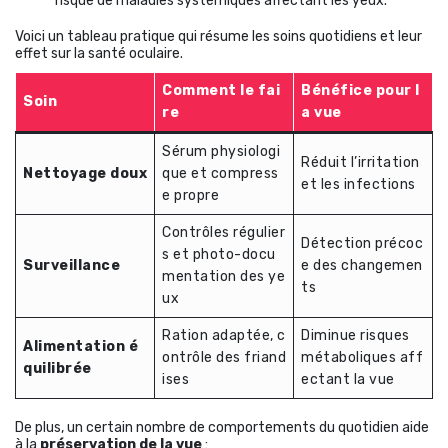
risque de maladies systémiques affectant les yeux.
Voici un tableau pratique qui résume les soins quotidiens et leur
effet sur la santé oculaire.
Comment le fai
Bénéfice pour l
Soin
re
a vue
Sérum physiologi
Réduit l’irritation
Nettoyage doux
que et compress
et les infections
e propre
Contrôles régulier
Détection précoc
s et photo-docu
Surveillance
e des changemen
mentation des ye
ts
ux
Ration adaptée, c
Diminue risques
Alimentation é
ontrôle des friand
métaboliques aff
quilibrée
ises
ectant la vue
De plus, un certain nombre de comportements du quotidien aide
à la
préservation de la vue
: