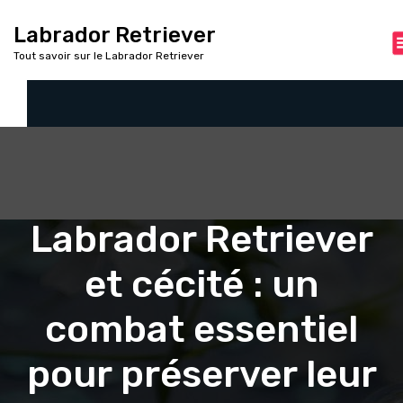
A
l
Labrador Retriever
l
Tout savoir sur le Labrador Retriever
e
r
a
u
c
o
n
t
Labrador Retriever
e
n
u
et cécité : un
combat essentiel
pour préserver leur