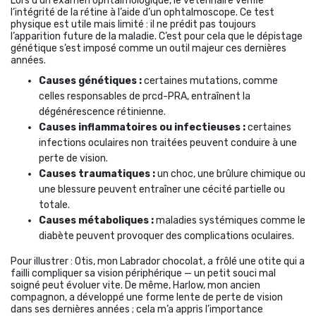
Lors d’un examen ophtalmologique, le vétérinaire vérifie
l’intégrité de la rétine à l’aide d’un ophtalmoscope. Ce test
physique est utile mais limité : il ne prédit pas toujours
l’apparition future de la maladie. C’est pour cela que le dépistage
génétique s’est imposé comme un outil majeur ces dernières
années.
Causes génétiques :
certaines mutations, comme
celles responsables de prcd-PRA, entraînent la
dégénérescence rétinienne.
Causes inflammatoires ou infectieuses :
certaines
infections oculaires non traitées peuvent conduire à une
perte de vision.
Causes traumatiques :
un choc, une brûlure chimique ou
une blessure peuvent entraîner une cécité partielle ou
totale.
Causes métaboliques :
maladies systémiques comme le
diabète peuvent provoquer des complications oculaires.
Pour illustrer : Otis, mon Labrador chocolat, a frôlé une otite qui a
failli compliquer sa vision périphérique — un petit souci mal
soigné peut évoluer vite. De même, Harlow, mon ancien
compagnon, a développé une forme lente de perte de vision
dans ses dernières années ; cela m’a appris l’importance