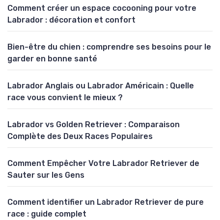
Comment créer un espace cocooning pour votre
Ressources :
Tests génétiques, examens
Labrador : décoration et confort
annuels, hygiène des yeux, aménagement,
alimentation équilibrée, signes d’alerte.
Bien-être du chien : comprendre ses besoins pour le
Les informations sont mises à jour localement.
garder en bonne santé
Labrador Anglais ou Labrador Américain : Quelle
race vous convient le mieux ?
Labrador vs Golden Retriever : Comparaison
Complète des Deux Races Populaires
Comment Empêcher Votre Labrador Retriever de
Sauter sur les Gens
Comment identifier un Labrador Retriever de pure
race : guide complet