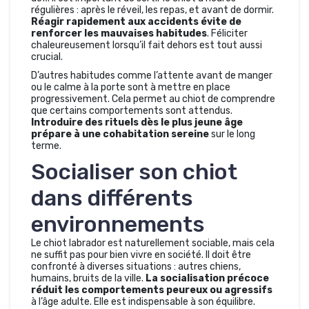
régulières : après le réveil, les repas, et avant de dormir.
Réagir rapidement aux accidents évite de
renforcer les mauvaises habitudes
. Féliciter
chaleureusement lorsqu’il fait dehors est tout aussi
crucial.
D’autres habitudes comme l’attente avant de manger
ou le calme à la porte sont à mettre en place
progressivement. Cela permet au chiot de comprendre
que certains comportements sont attendus.
Introduire des rituels dès le plus jeune âge
prépare à une cohabitation sereine
sur le long
terme.
Socialiser son chiot
dans différents
environnements
Le chiot labrador est naturellement sociable, mais cela
ne suffit pas pour bien vivre en société. Il doit être
confronté à diverses situations : autres chiens,
humains, bruits de la ville.
La socialisation précoce
réduit les comportements peureux ou agressifs
à l’âge adulte. Elle est indispensable à son équilibre.