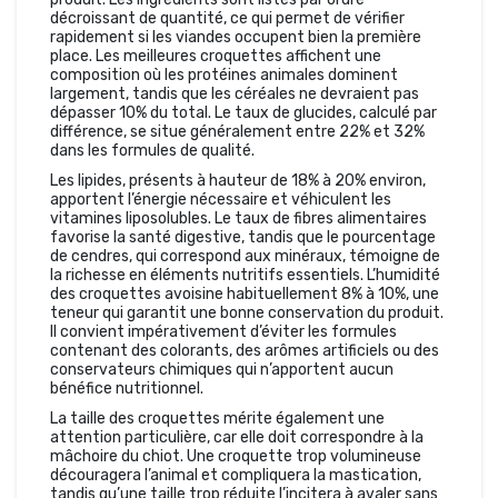
décroissant de quantité, ce qui permet de vérifier
rapidement si les viandes occupent bien la première
place. Les meilleures croquettes affichent une
composition où les protéines animales dominent
largement, tandis que les céréales ne devraient pas
dépasser 10% du total. Le taux de glucides, calculé par
différence, se situe généralement entre 22% et 32%
dans les formules de qualité.
Les lipides, présents à hauteur de 18% à 20% environ,
apportent l’énergie nécessaire et véhiculent les
vitamines liposolubles. Le taux de fibres alimentaires
favorise la santé digestive, tandis que le pourcentage
de cendres, qui correspond aux minéraux, témoigne de
la richesse en éléments nutritifs essentiels. L’humidité
des croquettes avoisine habituellement 8% à 10%, une
teneur qui garantit une bonne conservation du produit.
Il convient impérativement d’éviter les formules
contenant des colorants, des arômes artificiels ou des
conservateurs chimiques qui n’apportent aucun
bénéfice nutritionnel.
La taille des croquettes mérite également une
attention particulière, car elle doit correspondre à la
mâchoire du chiot. Une croquette trop volumineuse
découragera l’animal et compliquera la mastication,
tandis qu’une taille trop réduite l’incitera à avaler sans